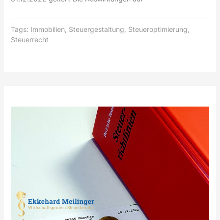
Tags:
Immobilien
,
Steuergestaltung
,
Steueroptimierung
,
Steuerrecht