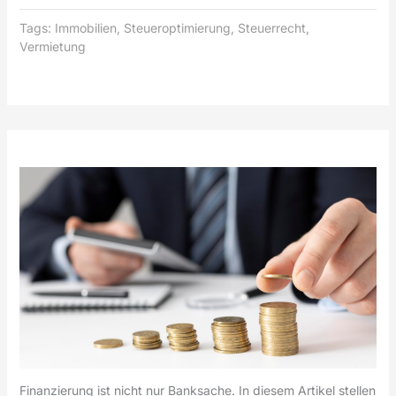
Tags:
Immobilien
,
Steueroptimierung
,
Steuerrecht
,
Vermietung
Finanzierung ist nicht nur Banksache. In diesem Artikel stellen