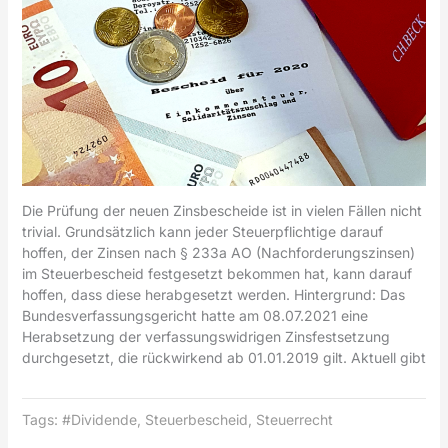
Die Prüfung der neuen Zinsbescheide ist in vielen Fällen nicht
trivial. Grundsätzlich kann jeder Steuerpflichtige darauf
hoffen, der Zinsen nach § 233a AO (Nachforderungszinsen)
im Steuerbescheid festgesetzt bekommen hat, kann darauf
hoffen, dass diese herabgesetzt werden. Hintergrund: Das
Bundesverfassungsgericht hatte am 08.07.2021 eine
Herabsetzung der verfassungswidrigen Zinsfestsetzung
durchgesetzt, die rückwirkend ab 01.01.2019 gilt. Aktuell gibt
Tags:
#Dividende
,
Steuerbescheid
,
Steuerrecht