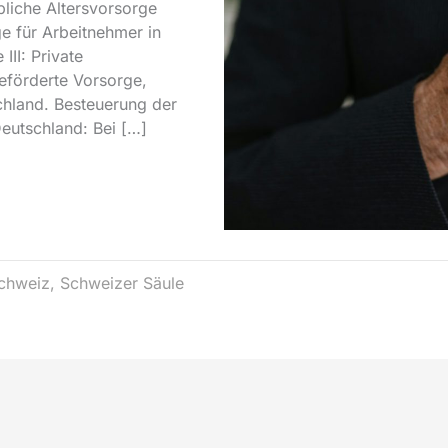
bliche Altersvorsorge
ge für Arbeitnehmer in
III: Private
 geförderte Vorsorge,
schland. Besteuerung der
eutschland: Bei […]
chweiz
,
Schweizer Säule