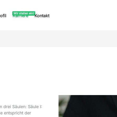
ofil
Karriere
Kontakt
 drei Säulen: Säule I:
e entspricht der